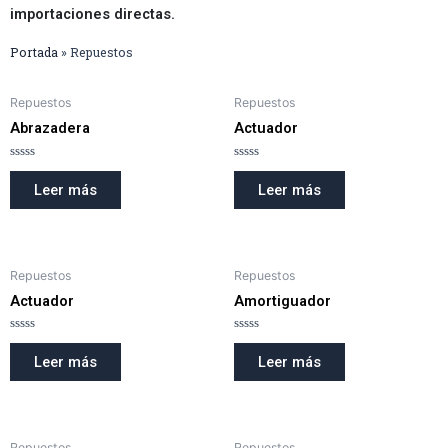
importaciones directas.
Portada
»
Repuestos
Repuestos
Repuestos
Abrazadera
Actuador
Valorado
Valorado
en
en
Leer más
Leer más
0
0
de
de
5
5
Repuestos
Repuestos
Actuador
Amortiguador
Valorado
Valorado
en
en
Leer más
Leer más
0
0
de
de
5
5
Repuestos
Repuestos