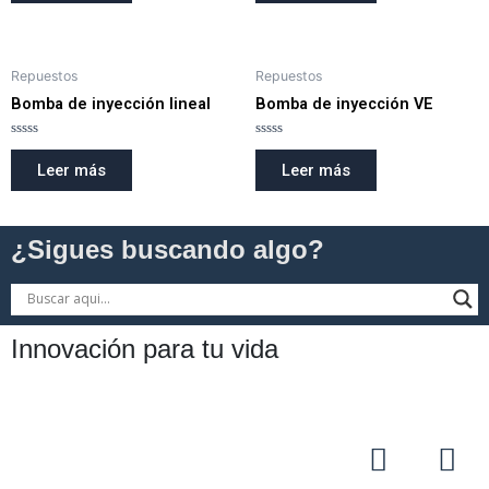
5
5
Repuestos
Repuestos
Bomba de inyección lineal
Bomba de inyección VE
Valorado
Valorado
en
en
Leer más
Leer más
0
0
de
de
5
5
¿Sigues buscando algo?
Innovación para tu vida